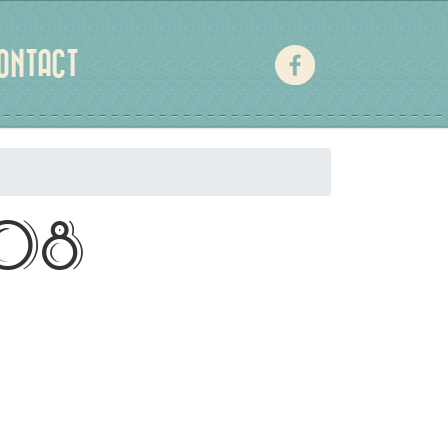
ONTACT
008